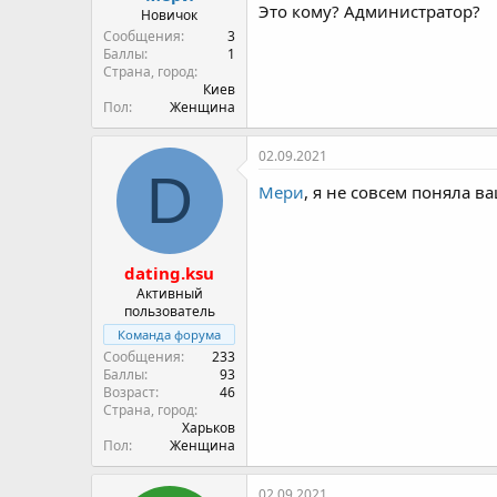
М
dating.ksu написал(а):
Я так понимаю, что вас интерес
То только попросить в режим д
Мери
Это кому? Администратор?
Новичок
Сообщения
3
Баллы
1
Страна, город
Киев
Пол
Женщина
02.09.2021
D
Мери
, я не совсем поняла ва
dating.ksu
Активный
пользователь
Команда форума
Сообщения
233
Баллы
93
Возраст
46
Страна, город