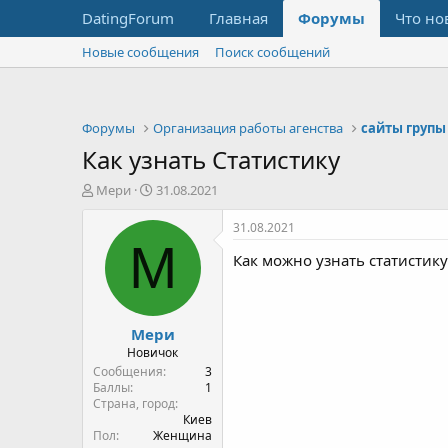
DatingForum
Главная
Форумы
Что но
Новые сообщения
Поиск сообщений
Форумы
Организация работы агенства
сайты групы
Как узнать Статистику
А
Д
Мери
31.08.2021
в
а
т
т
31.08.2021
о
а
М
Как можно узнать статистик
р
н
т
а
е
ч
м
а
Мери
ы
л
а
Новичок
Сообщения
3