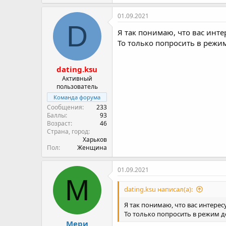
Баллы
1
Страна, город
Киев
Пол
Женщина
01.09.2021
D
Я так понимаю, что вас инте
То только попросить в режи
dating.ksu
Активный
пользователь
Команда форума
Сообщения
233
Баллы
93
Возраст
46
Страна, город
Харьков
Пол
Женщина
01.09.2021