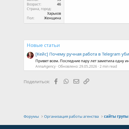
пользователь
Команда форума
Сообщения
233
Баллы
93
Возраст
46
Страна, город
Харьков
Пол
Женщина
Новые статьи
[Кейс] Почему ручная работа в Telegram уб
Привет всем. Последние пару лет заметила одну ин
AnnaAgency
Обновлено:
29.05.2026
2 min read
Facebook
WhatsApp
Электронная почта
Ссылка
Поделиться:
Форумы
Организация работы агенства
сайты групы