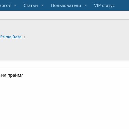
вого?
Статьи
Пользователи
VIP статус
 Prime Date
у на прайм?