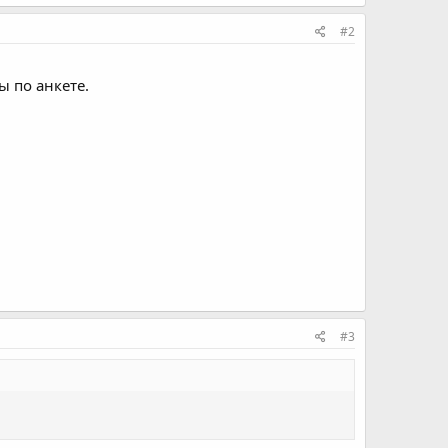
#2
ы по анкете.
#3