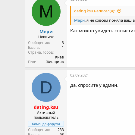
Харьков
Пол
Женщина
02.09.2021
М
dating.ksu написал(а):
Мери
, я не совсем поняла ваш во
Как можно увидеть статистик
Мери
Новичок
Сообщения
3
Баллы
1
Страна, город
Киев
Пол
Женщина
02.09.2021
D
Да, спросите у админ.
dating.ksu
Активный