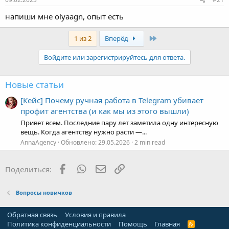
напиши мне olyaagn, опыт есть
Last
1 из 2
Вперёд
Войдите или зарегистрируйтесь для ответа.
Новые статьи
[Кейс] Почему ручная работа в Telegram убивает
профит агентства (и как мы из этого вышли)
Привет всем. Последние пару лет заметила одну интересную
вещь. Когда агентству нужно расти —...
AnnaAgency
Обновлено:
29.05.2026
2 min read
Facebook
WhatsApp
Электронная почта
Ссылка
Поделиться:
Вопросы новичков
Обратная связь
Условия и правила
Политика конфиденциальности
Помощь
Главная
R