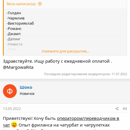
llena написал(а):
-Голден
-Чармлив
-Викторияклаб
-Романс
-Джамп
-Датинг
-Невеста
-Степ
Нажмите для раскрытия...
-Лавтемтейшн
-Лавинчат
Здравствуйте. Ищу работу с ежедневной оплатой .
-Натали
@MargowaRita
-Амурли , оставьте свой телеграм для связи.
Последнее редактирование модератором:
11.07.2022
Шоко
Новичок
13.05.2022
#8
Приветствую! Хочу быть
оператором/переводчиком в
чат
Опыт фриланса на чатурбат и чатрулетках