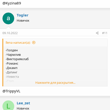
- Львы
@Kyzina89
-Натали
-Амурли , оставьте свой телеграм для связи.
Togler
[/ЦИТИРОВАТЬ]
Новичок
09.10.2022
#11
llena написал(а):
-Голден
-Чармлив
-Викторияклаб
-Романс
-Джамп
-Датинг
-Невеста
-Степ
Нажмите для раскрытия...
-Лавтемтейшн
-Лавинчат
@TrippyVL
-Натали
-Амурли , оставьте свой телеграм для связи.
Lee_zet
L
Новичок