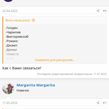
22.04.2022
#6
llena написал(а):
-Голден
-Чармлив
-Викторияклаб
-Романс
-Джамп
-Датинг
-Невеста
-Степ
Нажмите для раскрытия...
-Лавтемтейшн
-Лавинчат
Как с Вами связаться?
-Натали
Последнее редактирование модератором:
11.07.2022
-Амурли , оставьте свой телеграм для связи.
Margarita Margarita
Новичок
11.05.2022
#7