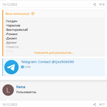
14.12.2022
#16
llena написал(а):
-Голден
-Чармлив
-Викторияклаб
-Романс
-Джамп
-Датинг
-Невеста
-Степ
Нажмите для раскрытия...
-Лавтемтейшн
-Лавинчат
Telegram: Contact @Qxz906090
-Натали
t.me
-Амурли , оставьте свой телеграм для связи.
llena
L
Пользоваетль
16.12.2022
#17