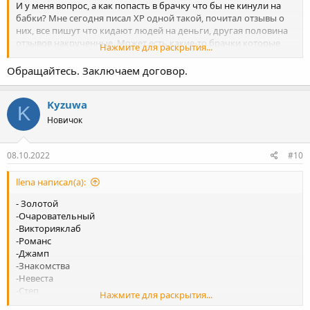
И у меня вопрос, а как попасть в брачку что бы не кинули на
бабки? Мне сегодня писал ХР одной такой, почитал отзывы о
них, все пишут что кидают людей на деньги, другая половина
отзывов накрученные. Может есть какие-то брачки которые
Нажмите для раскрытия...
кто-то порекомендует?
Обращайтесь. Заключаем договор.
Kyzuwa
K
Новичок
08.10.2022
#10
llena написал(а):
- Золотой
-Очаровательный
-Викторияклаб
-Романс
-Джамп
-Знакомства
-Невеста
-Степ
Нажмите для раскрытия...
-Лавтемтейшн