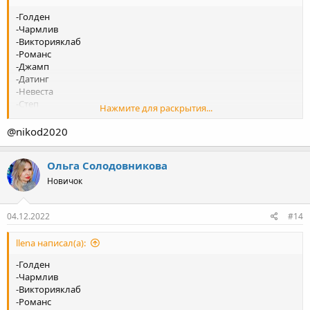
-Голден
-Чармлив
-Викторияклаб
-Романс
-Джамп
-Датинг
-Невеста
-Степ
Нажмите для раскрытия...
-Лавтемтейшн
-Лавинчат
@nikod2020
-Натали
-Амурли , оставьте свой телеграм для связи.
Ольга Солодовникова
Новичок
04.12.2022
#14
llena написал(а):
-Голден
-Чармлив
-Викторияклаб
-Романс