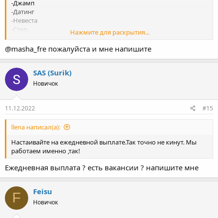
-Джамп
-Датинг
-Невеста
-Степ
Нажмите для раскрытия...
-Лавтемтейшн
-Лавинчат
@masha_fre пожалуйста и мне напишите
-Натали
-Амурли , оставьте свой телеграм для связи.
SAS (Surik)
Новичок
11.12.2022
#15
llena написал(а):
Настаивайте на ежедневной выплате.Так точно не кинут. Мы
работаем именно ,так!
Ежедневная выплата ? есть вакансии ? напишите мне
Feisu
F
Новичок