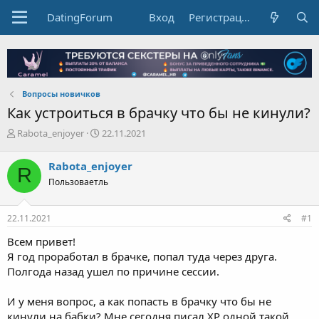
DatingForum
Вход
Регистрация
Вопросы новичков
Как устроиться в брачку что бы не кинули?
А
Д
Rabota_enjoyer
22.11.2021
в
а
т
т
Rabota_enjoyer
R
о
а
Пользоваетль
р
н
т
а
е
ч
22.11.2021
#1
м
а
ы
л
Всем привет!
а
Я год проработал в брачке, попал туда через друга.
Полгода назад ушел по причине сессии.
И у меня вопрос, а как попасть в брачку что бы не
кинули на бабки? Мне сегодня писал ХР одной такой,