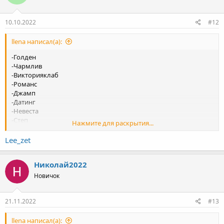
10.10.2022
#12
llena написал(а):
-Голден
-Чармлив
-Викторияклаб
-Романс
-Джамп
-Датинг
-Невеста
-Степ
Нажмите для раскрытия...
-Лавтемтейшн
-Лавинчат
Lee_zet
-Натали
-Амурли , оставьте свой телеграм для связи.
Николай2022
Новичок
21.11.2022
#13
llena написал(а):