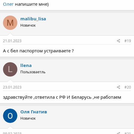
-Натали
Олег
напишите мне)
-Амурли , оставьте свой телеграм для связи.
malibu_lisa
M
Новичок
21.01.2023
#19
А с бел паспортом устраиваете ?
llena
L
Пользоваетль
23.01.2023
#20
здравствуйте ,ответила с РФ И Беларусь ,не работаем
Оля Гнатив
Новичок
09.02.2023
#21