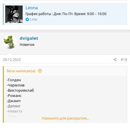
Leona
График работы : Дни: Пн-Пт. Время: 9:00 – 16:00
t.me
dvigalet
Новичок
28.12.2022
#18
llena написал(а):
-Голден
-Чармлив
-Викторияклаб
-Романс
-Джамп
-Датинг
-Невеста
-Степ
Нажмите для раскрытия...
-Лавтемтейшн
-Лавинчат