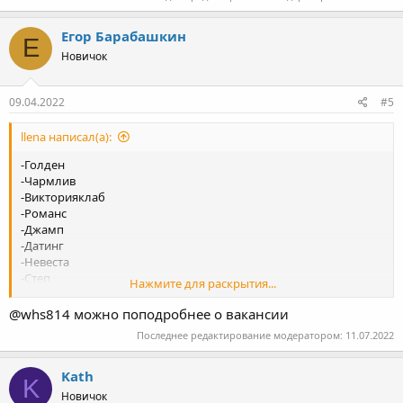
Егор Барабашкин
Е
Новичок
09.04.2022
#5
llena написал(а):
-Голден
-Чармлив
-Викторияклаб
-Романс
-Джамп
-Датинг
-Невеста
-Степ
Нажмите для раскрытия...
-Лавтемтейшн
-Лавинчат
@whs814 можно поподробнее о вакансии
-Натали
Последнее редактирование модератором:
11.07.2022
-Амурли , оставьте свой телеграм для связи.
Kath
K
Новичок