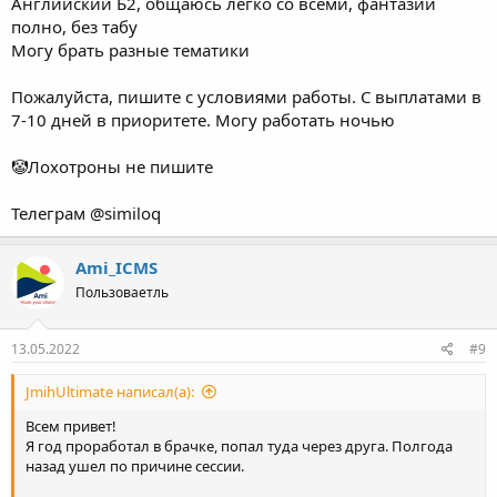
Английский Б2, общаюсь легко со всеми, фантазии
полно, без табу
Могу брать разные тематики
Пожалуйста, пишите с условиями работы. C выплатами в
7-10 дней в приоритете. Могу работать ночью
🤡Лохотроны не пишите
Телеграм @similoq
Ami_ICMS
Пользоваетль
13.05.2022
#9
JmihUltimate написал(а):
Всем привет!
Я год проработал в брачке, попал туда через друга. Полгода
назад ушел по причине сессии.