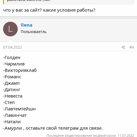
что у вас за сайт? какие условия работы?
llena
L
Пользоваетль
07.04.2022
#4
-Голден
-Чармлив
-Викторияклаб
-Романс
-Джамп
-Датинг
-Невеста
-Степ
-Лавтемтейшн
-Лавинчат
-Натали
-Амурли , оставьте свой телеграм для связи.
Последнее редактирование модератором:
11.07.2022