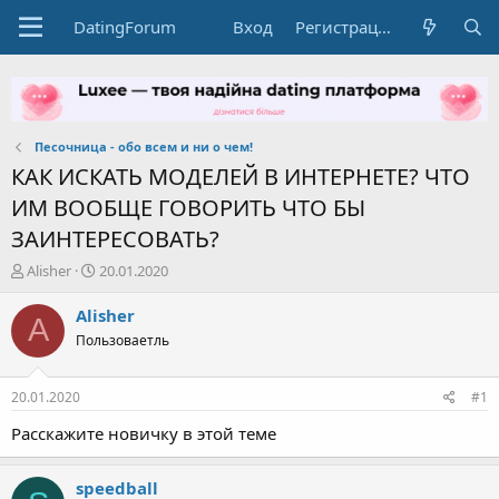
DatingForum
Вход
Регистрация
Песочница - обо всем и ни о чем!
КАК ИСКАТЬ МОДЕЛЕЙ В ИНТЕРНЕТЕ? ЧТО
ИМ ВООБЩЕ ГОВОРИТЬ ЧТО БЫ
ЗАИНТЕРЕСОВАТЬ?
А
Д
Alisher
20.01.2020
в
а
т
т
Alisher
A
о
а
Пользоваетль
р
н
т
а
е
ч
20.01.2020
#1
м
а
ы
л
Расскажите новичку в этой теме
а
speedball
S
Пользоваетль