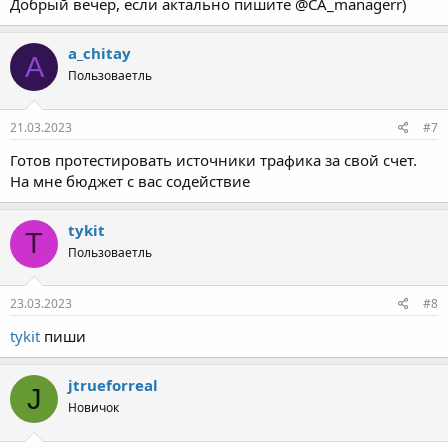
Добрый вечер, если актально пишите @CA_managerr)
a_chitay
A
Пользоваетль
21.03.2023
#7
Готов протестировать источники трафика за свой счет.
На мне бюджет с вас содействие
tykit
T
Пользоваетль
23.03.2023
#8
tykit
пиши
jtrueforreal
J
Новичок