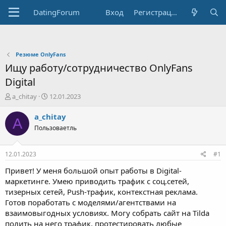
DatingForum
Вход
Регистрация
Резюме OnlyFans
Ищу работу/сотрудничество OnlyFans
Digital
А
Д
a_chitay
12.01.2023
в
а
т
т
a_chitay
A
о
а
Пользоваетль
р
н
т
а
е
ч
12.01.2023
#1
м
а
ы
л
Привет! У меня большой опыт работы в Digital-
а
маркетинге. Умею приводить трафик с соц.сетей,
тизерных сетей, Push-трафик, контекстная реклама.
Готов поработать с моделями/агентствами на
взаимовыгодных условиях. Могу собрать сайт на Tilda