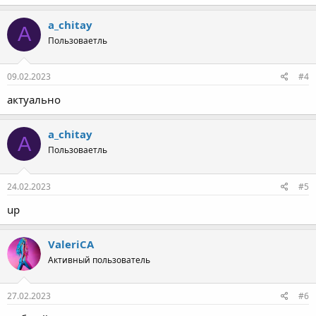
Up
a_chitay
A
Пользоваетль
09.02.2023
#4
актуально
a_chitay
A
Пользоваетль
24.02.2023
#5
up
ValeriCA
Активный пользователь
27.02.2023
#6