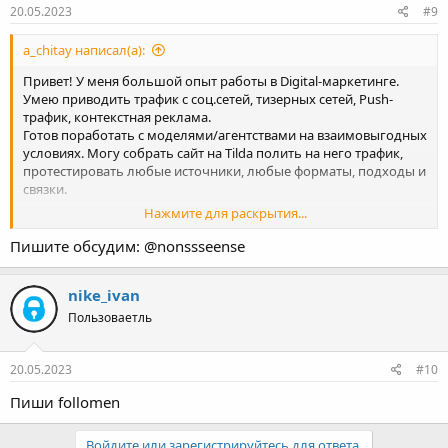
20.05.2023
#9
a_chitay написал(а):
Привет! У меня большой опыт работы в Digital-маркетинге.
Умею приводить трафик с соц.сетей, тизерных сетей, Push-
трафик, контекстная реклама.
Готов поработать с моделями/агентствами на взаимовыгодных
условиях. Могу собрать сайт на Tilda полить на него трафик,
протестировать любые источники, любые форматы, подходы и
связки.
Нажмите для раскрытия...
Готов рассмотреть любой формат сотрудничества и работы как
в команде, так и лично с моделями
Пишите обсудим: @nonssseense
Пишите
nike_ivan
Пользоваетль
20.05.2023
#10
Пиши follomen