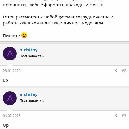
полить на него трафик, протестировать любые
источники, любые форматы, подходы и связки.
Готов рассмотреть любой формат сотрудничества и
работы как в команде, так и лично с моделями
Пишите
a_chitay
A
Пользоваетль
28.01.2023
#2
up
a_chitay
A
Пользоваетль
04.02.2023
#3