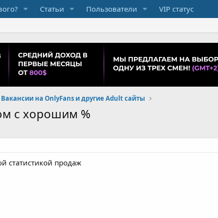
вого?
Статьи
Пользователи
VIP статус
Вакансии на OnlyFans и другие Adult сайты
ом с хорошим %
ой статистикой продаж