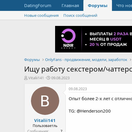
DatingForum
Главная
Форумы
Что но
Новые сообщения
Поиск сообщений
Форумы
OnlyFans - продвижение, модели, заработок
Ищу работу секстером/чаттер
А
Д
Vitalii141
09.08.2023
в
а
т
т
09.08.2023
о
а
Опыт более 2-х лет с отличн
р
н
т
а
е
ч
TG: @Henderson200
м
а
Vitalii141
ы
л
а
Пользоваетль
Сообщения
7