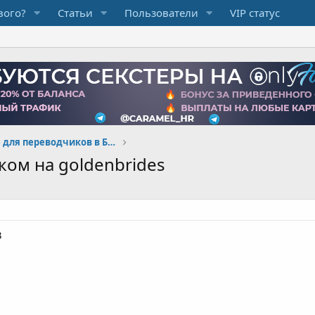
вого?
Статьи
Пользователи
VIP статус
Вакансии и резюме для переводчиков в Брачке
ом на goldenbrides
3