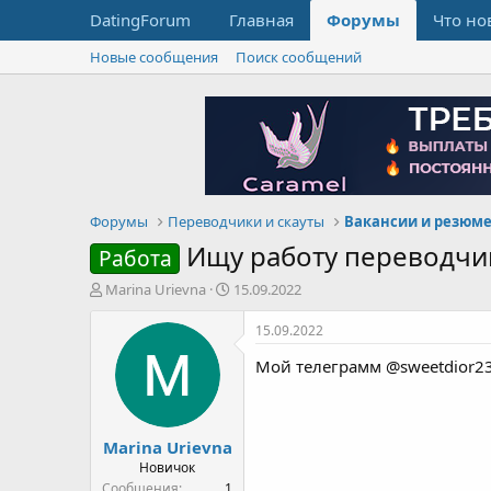
DatingForum
Главная
Форумы
Что но
Новые сообщения
Поиск сообщений
Форумы
Переводчики и скауты
Ищу работу переводчик
Работа
А
Д
Marina Urievna
15.09.2022
в
а
т
т
15.09.2022
о
а
Мой телеграмм @sweetdior2
р
н
т
а
е
ч
м
а
Marina Urievna
ы
л
а
Новичок
Сообщения
1
Баллы
1
Возраст
31
Страна, город
Odessa