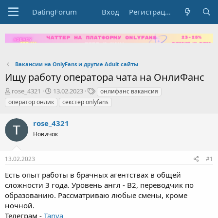
DatingForum
Вход
Регистрация
Вакансии на OnlyFans и другие Adult сайты
Ищу работу оператора чата на ОнлиФанс
А
Д
Т
rose_4321
13.02.2023
онлифанс вакансия
в
а
е
оператор онлик
секстер onlyfans
т
т
г
о
а
и
rose_4321
р
н
т
Новичок
а
е
ч
м
а
13.02.2023
#1
ы
л
а
Есть опыт работы в брачных агентствах в общей
сложности 3 года. Уровень англ - В2, переводчик по
образованию. Рассматриваю любые смены, кроме
ночной.
Телеграм -
Tanya