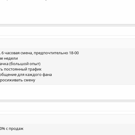
. 6 часовая смена, предпочтительно 18-00
ве недели
ачка (большой опыт)
сть постоянный трафик
 общение для каждого фана
 просиживать смену
20% с продаж
 00:00/ 00:00 - 8:00 )
 в месяц
ней после начала работы и далее еженедельно