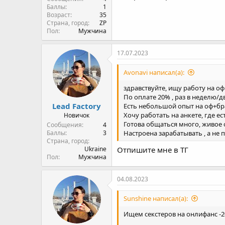
17.07.2023
Avonavi написал(а):
здравствуйте, ищу работу на оф
По оплате 20% , раз в неделю/д
Lead Factory
Есть небольшой опыт на оф+бр
Хочу работать на анкете, где е
Новичок
Готова общаться много, живое
Сообщения
4
Настроена зарабатывать , а не
Баллы
3
Страна, город
Ukraine
Отпишите мне в ТГ
Пол
Мужчина
04.08.2023
Sunshine написал(а):
Ищем секстеров на онлифанс -
Lead Factory
Условия работы
:
• График работы на выбор ( 16:00 -
Новичок
6 выходных дней на ваш выбор
Сообщения
4
• Первая выплата - через 14 д
Баллы
3