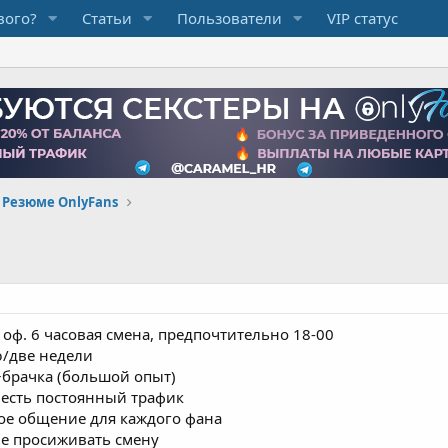
вого?
Статьи
Пользователи
VIP статус
Резюме OnlyFans
 оф. 6 часовая смена, предпочтительно 18-00
ю/две недели
+брачка (большой опыт)
е есть постоянный трафик
ое общение для каждого фана
не просиживать смену