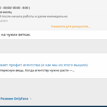
идера
Нажмите для раскрытия...
имум на разговорном уровне
 на чужих ветках.
бодно общаться на любые темы, сообразительность
чества, интернета и ноутбука/компьютера
ивает профит агентства (и как мы из этого вышли)
тересную вещь. Когда агентству нужно расти —...
Резюме OnlyFans