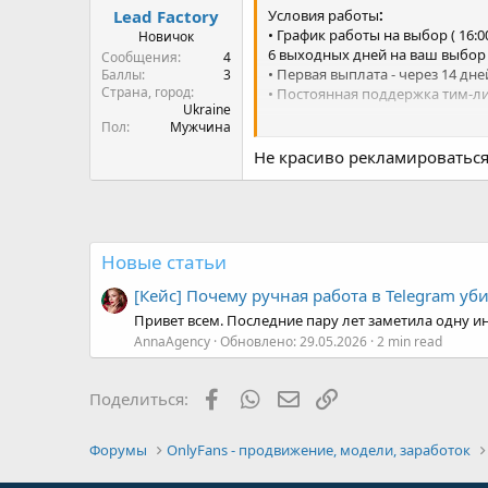
Страна, город
• Постоянная поддержка тим-л
Ukraine
Пол
Мужчина
Требования:
• Знание английского как мин
Не красиво рекламироваться
• Умение непринужденно и сво
• Наличие постоянного электри
Новые статьи
[Кейс] Почему ручная работа в Telegram уб
Привет всем. Последние пару лет заметила одну ин
AnnaAgency
Обновлено:
29.05.2026
2 min read
Facebook
WhatsApp
Электронная почта
Ссылка
Поделиться:
Форумы
OnlyFans - продвижение, модели, заработок