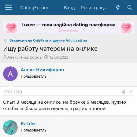
DatingForum
Вход
Регистрация
Вакансии на OnlyFans и другие Adult сайты
Ищу работу чатером на онлике
А
Д
Алекс Никифоров
13.08.2023
в
а
т
т
Алекс Никифоров
о
а
Пользоваетль
р
н
т
а
е
ч
13.08.2023
#1
м
а
ы
л
Опыт 3 месяца на онлике, на брачке 6 месяцев, нужно
а
что бы зп была раз в неделю, график ночной
Ev life
Пользоваетль