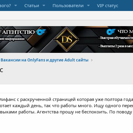
вого?
Статьи
Пользователи
VIP статус
Вакансии на OnlyFans и другие Adult сайты
с
нлифанс с раскрученной страницей которая уже полтора года
ботает каждый день, так что работы много. Ищу одного пер
авыками работы. Агентства прошу не беспокоить. По поводу