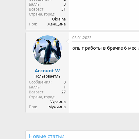
Пол
Женщина
03.01.2023
опыт работы в брачке 6 мес и
Account W
Пользоваетль
Сообщения
8
Баллы
1
Возраст
27
Страна, город
Украина
Пол
Мужчина
Новые статьи
[Кейс] Почему ручная работа в Telegram уб
Привет всем. Последние пару лет заметила одну ин
AnnaAgency
Обновлено:
29.05.2026
2 min read