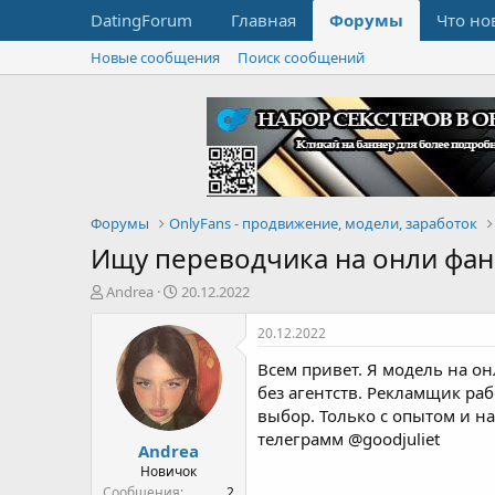
DatingForum
Главная
Форумы
Что но
Новые сообщения
Поиск сообщений
Форумы
OnlyFans - продвижение, модели, заработок
Ищу переводчика на онли фан
А
Д
Andrea
20.12.2022
в
а
т
т
20.12.2022
о
а
Всем привет. Я модель на о
р
н
т
а
без агентств. Рекламщик ра
е
ч
выбор. Только с опытом и н
м
а
телеграмм @goodjuliet
Andrea
ы
л
а
Новичок
Сообщения
2
Баллы
3
Возраст
31
Страна, город
Ukraine