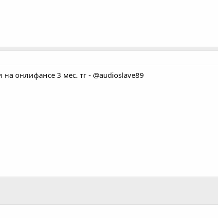
 на онлифансе 3 мес. тг - @audioslave89
ивает профит агентства (и как мы из этого вышли)
тересную вещь. Когда агентству нужно расти —...