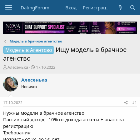
DatingForum
Вход
Регистрация
Модель в брачное агентство
Ищу модель в брачное
Модель в Агентсво
агенство
А
Д
Алесенька
17.10.2022
в
а
т
т
Алесенька
о
а
Новичок
р
н
т
а
е
ч
17.10.2022
#1
м
а
ы
л
Нужны модели в брачное агенство
а
Пассивный доход - 10% от дохода анкеты + аванс за
регистрацию
Требования:
Возраст - от 24 до 50 лет
Наличие проф фото (или фото очень хорошего качества)