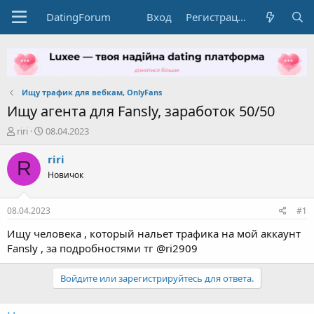
DatingForum
Вход
Регистрация
Ищу трафик для вебкам, OnlyFans
Ищу агента для Fansly, заработок 50/50
А
Д
riri
08.04.2023
в
а
т
т
riri
R
о
а
Новичок
р
н
т
а
е
ч
08.04.2023
#1
м
а
ы
л
Ищу человека , который нальет трафика на мой аккаунт
а
Fansly , за подробностями тг @ri2909
Войдите или зарегистрируйтесь для ответа.