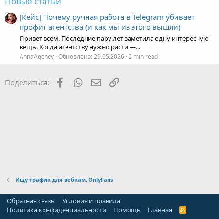
Новые статьи
[Кейс] Почему ручная работа в Telegram убивает
профит агентства (и как мы из этого вышли)
Привет всем. Последние пару лет заметила одну интересную
вещь. Когда агентству нужно расти —...
AnnaAgency
Обновлено:
29.05.2026
2 min read
Facebook
WhatsApp
Электронная почта
Ссылка
Поделиться:
Ищу трафик для вебкам, OnlyFans
Обратная связь
Условия и правила
Политика конфиденциальности
Помощь
Главная
R
S