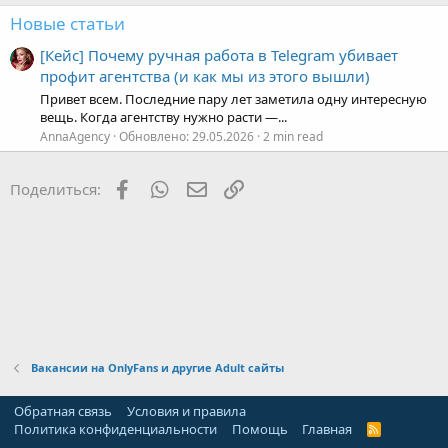
Новые статьи
[Кейс] Почему ручная работа в Telegram убивает
профит агентства (и как мы из этого вышли)
Привет всем. Последние пару лет заметила одну интересную
вещь. Когда агентству нужно расти —...
AnnaAgency
Обновлено:
29.05.2026
2 min read
Facebook
WhatsApp
Электронная почта
Ссылка
Поделиться:
Вакансии на OnlyFans и другие Adult сайты
Обратная связь
Условия и правила
Политика конфиденциальности
Помощь
Главная
R
S