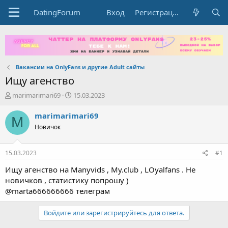
DatingForum
Вход
Регистрация
Вакансии на OnlyFans и другие Adult сайты
Ищу агенство
А
Д
marimarimari69
15.03.2023
в
а
т
т
marimarimari69
M
о
а
Новичок
р
н
т
а
е
ч
15.03.2023
#1
м
а
ы
л
Ищу агенство на Manyvids , My.club , LOyalfans . Не
а
новичков , статистику попрошу )
@marta666666666 телеграм
Войдите или зарегистрируйтесь для ответа.