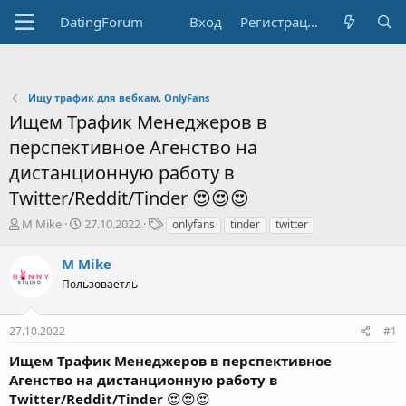
DatingForum
Вход
Регистрация
Ищу трафик для вебкам, OnlyFans
Ищем Трафик Менеджеров в
перспективное Агенство на
дистанционную работу в
Twitter/Reddit/Tinder 😍😍😍
А
Д
Т
M Mike
27.10.2022
onlyfans
tinder
twitter
в
а
е
т
т
г
M Mike
о
а
и
Пользоваетль
р
н
т
а
е
ч
27.10.2022
#1
м
а
ы
л
Ищем Трафик Менеджеров в перспективное
а
Агенство на дистанционную работу в
Twitter/Reddit/Tinder
😍😍😍