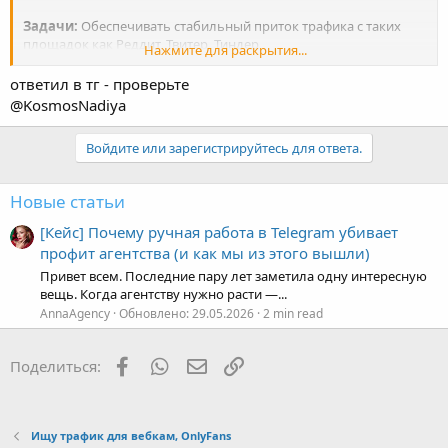
Задачи:
Обеспечивать стабильный приток трафика с таких
площадок как Реддит, Твитер, Тиндер
Нажмите для раскрытия...
Навыки:
ответил в тг - проверьте
@KosmosNadiya
- английский язык на уровне переписки
- ответственность и пунктуальность
Войдите или зарегистрируйтесь для ответа.
- коммуникабельность
- быть в тренде ( отслеживать нишевые тренды, быть
подписанным на нишевых инфлюенсеров)
Новые статьи
- владение программами: google docs, excel. Утилиты для
обработки видео и фото
[Кейс] Почему ручная работа в Telegram убивает
- Опыт работы с одним из источников трафика
профит агентства (и как мы из этого вышли)
(Реддит,Тиндер,Твиттер)
Привет всем. Последние пару лет заметила одну интересную
вещь. Когда агентству нужно расти —...
Предпочтения по кандидатам:
AnnaAgency
Обновлено:
29.05.2026
2 min read
Большим плюсом будут:
- пройденные курсы по интернет маркетингу/smm
Facebook
WhatsApp
Электронная почта
Ссылка
Поделиться:
- инициативность, предприимчивость, идейности
- Опыт работы с одной из площадок
Мы не рассматриваем кандидатов на парт-тайм/проектную/
Ищу трафик для вебкам, OnlyFans
фриланс занятость