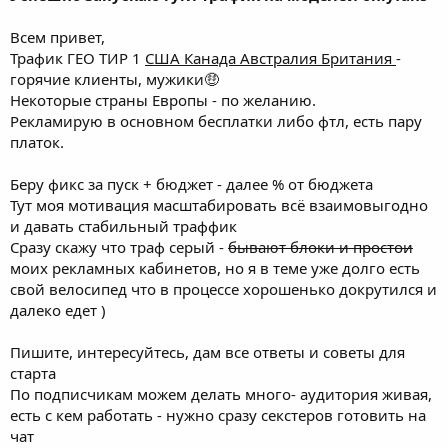
Успешно запускаю гугл трафик на моделей onlyfans
Всем привет,
Трафик ГЕО ТИР 1
США Канада Австралия Британия
-
горячие клиенты, мужики🤑
Некоторые страны Европы - по желанию.
Рекламирую в основном бесплатки либо фтл, есть пару
платок.
Беру фикс за пуск + бюджет - далее % от бюджета
Тут моя мотивация масштабировать всё взаимовыгодно
и давать стабильный траффик
Сразу скажу что траф серый -
бывают блоки и простои
моих рекламных кабинетов, но я в теме уже долго есть
свой велосипед что в процессе хорошенько докрутился и
далеко едет )
Пишите, интересуйтесь, дам все ответы и советы для
старта
По подписчикам можем делать много- аудитория живая,
есть с кем работать - нужно сразу секстеров готовить на