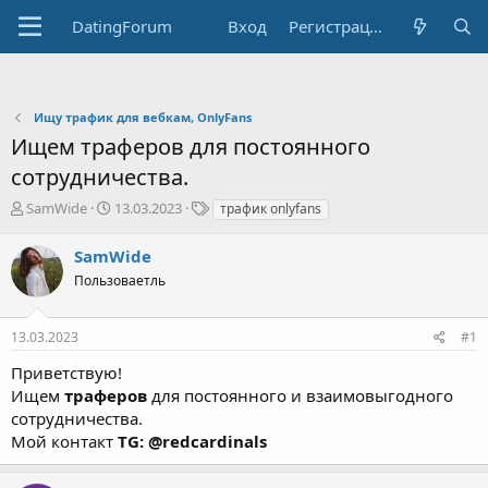
DatingForum
Вход
Регистрация
Ищу трафик для вебкам, OnlyFans
Ищем траферов для постоянного
сотрудничества.
А
Д
Т
SamWide
13.03.2023
трафик onlyfans
в
а
е
т
т
г
SamWide
о
а
и
Пользоваетль
р
н
т
а
е
ч
13.03.2023
#1
м
а
ы
л
Приветствую!
а
Ищем
траферов
для постоянного и взаимовыгодного
сотрудничества.
Мой контакт
TG: @redcardinals