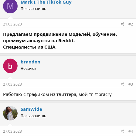
Mark I The TikTok Guy
M
Пользоваетль
21.03.2023
#2
Предлагаем продвижение моделей, обучение,
премиум аккаунты на Reddit.
Специалисты из США.
brandon
Новичок
27.03.2023
#3
Работаю с трафиком из твиттера, мой тг @bracry
SamWide
Пользоваетль