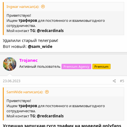
27.03.2023
#4
Ingwar написал(а):
Приветствую!
Ищем
траферов
для постоянного и взаимовыгодного
сотрудничества.
Мой контакт
TG: @redcardinals
Удалили старый телеграм!
Вот новый:
@sam_wide
Trojanec
Активный пользователь
Premium Agency
Premium
23.06.2023
#5
SamWide написал(а):
Приветствую!
Ищем
траферов
для постоянного и взаимовыгодного
сотрудничества.
Мой контакт
TG: @redcardinals