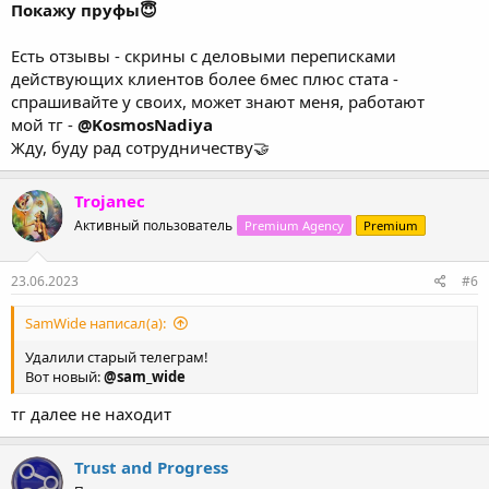
чат
Покажу пруфы😇
Есть отзывы - скрины с деловыми переписками
действующих клиентов более 6мес плюс стата -
спрашивайте у своих, может знают меня, работают
мой тг -
@KosmosNadiya
Жду, буду рад сотрудничеству🤝
Trojanec
Активный пользователь
Premium Agency
Premium
23.06.2023
#6
SamWide написал(а):
Удалили старый телеграм!
Вот новый:
@sam_wide
тг далее не находит