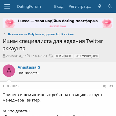
DatingForum
Вход
Регистрация
Вакансии на OnlyFans и другие Adult сайты
Ищем специалиста для ведения Twitter
аккаунта
А
Д
Т
Anastasia_S
15.03.2023
онлифанс
чат менеджер
в
а
е
т
т
г
Anastasia_S
A
о
а
и
Пользоваетль
р
н
т
а
е
ч
15.03.2023
#1
м
а
ы
л
Привет ) ищем активных ребят на позицию аккаунт-
а
менеджера Твиттер.
✏️ Что делать?