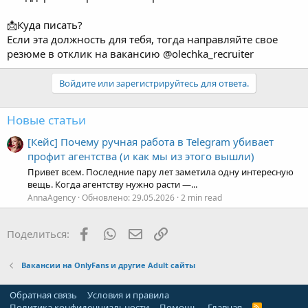
📩Куда писать?
Если эта должность для тебя, тогда направляйте свое
резюме в отклик на вакансию @olechka_recruiter
Войдите или зарегистрируйтесь для ответа.
Новые статьи
[Кейс] Почему ручная работа в Telegram убивает
профит агентства (и как мы из этого вышли)
Привет всем. Последние пару лет заметила одну интересную
вещь. Когда агентству нужно расти —...
AnnaAgency
Обновлено:
29.05.2026
2 min read
Facebook
WhatsApp
Электронная почта
Ссылка
Поделиться:
Вакансии на OnlyFans и другие Adult сайты
Обратная связь
Условия и правила
Политика конфиденциальности
Помощь
Главная
R