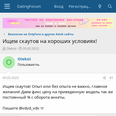
DatingForum
Вход
Регистрация
Вакансии на OnlyFans и другие Adult сайты
Ищем скаутов на хороших условиях!
А
Д
Oleksii
05.05.2023
в
а
т
т
Oleksii
O
о
а
Пользоваетль
р
н
т
а
е
ч
05.05.2023
#1
м
а
ы
л
Ищем скаутов! Опыт или без опыта не важно, главное
а
желание! Даем фикс цену на приведенную модель так же
постоянный % с оборота анкеты.
Пишите @vdvd_vdv тг