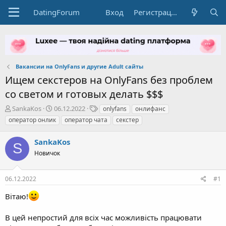
DatingForum
Вход
Регистрация
Вакансии на OnlyFans и другие Adult сайты
Ищем секстеров на OnlyFans без проблем
со светом и готовых делать $$$
А
Д
Т
SankaKos
06.12.2022
onlyfans
онлифанс
в
а
е
оператор онлик
оператор чата
секстер
т
т
г
о
а
и
SankaKos
р
н
S
т
Новичок
а
е
ч
м
а
06.12.2022
#1
ы
л
а
Вітаю!
В цей непростий для всіх час можливість працювати