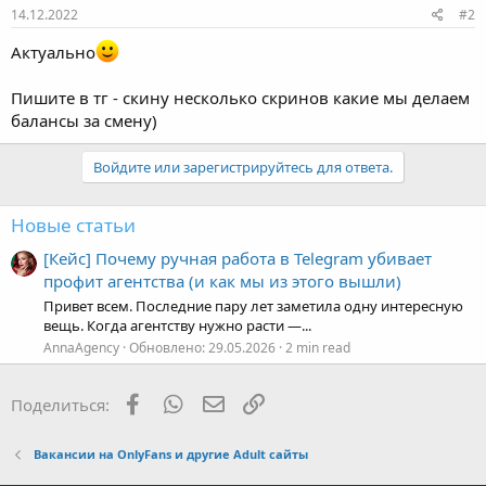
14.12.2022
#2
Актуально
Пишите в тг - скину несколько скринов какие мы делаем
балансы за смену)
Войдите или зарегистрируйтесь для ответа.
Новые статьи
[Кейс] Почему ручная работа в Telegram убивает
профит агентства (и как мы из этого вышли)
Привет всем. Последние пару лет заметила одну интересную
вещь. Когда агентству нужно расти —...
AnnaAgency
Обновлено:
29.05.2026
2 min read
Facebook
WhatsApp
Электронная почта
Ссылка
Поделиться:
Вакансии на OnlyFans и другие Adult сайты