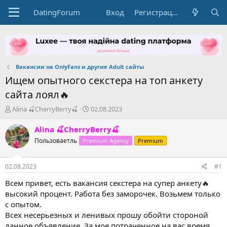
DatingForum
Вход
Регистрация
Вакансии на OnlyFans и другие Adult сайты
Ищем опытного секстера на топ анкету
сайта лоял🔥
А
Д
Alina 🍒CherryBerry🍒
02.08.2023
в
а
т
т
Alina 🍒CherryBerry🍒
о
а
Пользоваетль
Premium Agency
Premium
р
н
т
а
е
ч
02.08.2023
#1
м
а
ы
л
Всем привет, есть вакансия секстера на супер анкету🔥
а
высокий процент. Работа без заморочек. Возьмем только
с опытом.
Всех несерьезных и ленивых прошу обойти стороной
данное объявление. За мое потраченное на вас время
сразу летите в чс.