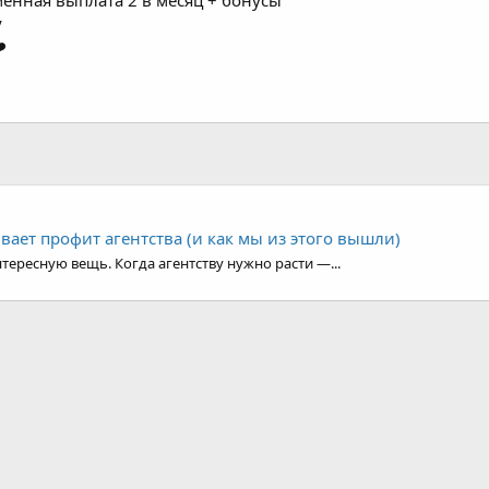
енная выплата 2 в месяц + бонусы
у
️
ивает профит агентства (и как мы из этого вышли)
тересную вещь. Когда агентству нужно расти —...