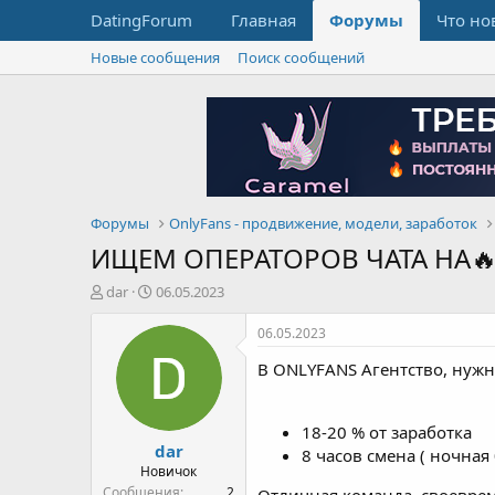
DatingForum
Главная
Форумы
Что но
Новые сообщения
Поиск сообщений
Форумы
OnlyFans - продвижение, модели, заработок
ИЩЕМ ОПЕРАТОРОВ ЧАТА НА🔥
А
Д
dar
06.05.2023
в
а
т
т
06.05.2023
о
а
В ONLYFANS Агентство, нужны
р
н
т
а
е
ч
м
а
18-20 % от заработка
dar
ы
л
8 часов смена ( ночная 
а
Новичок
Сообщения
2