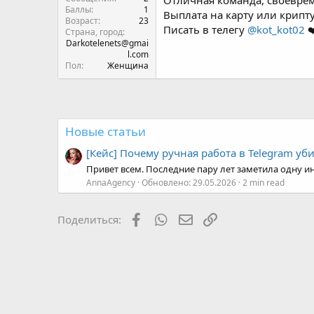
Отличная команда, своеврем
Баллы
1
Выплата на карту или крипт
Возраст
23
Писать в телегу
@kot_kot02
❤
Страна, город
Darkotelenets@gmai
l.com
Пол
Женщина
Новые статьи
[Кейс] Почему ручная работа в Telegram уб
Привет всем. Последние пару лет заметила одну ин
AnnaAgency
Обновлено:
29.05.2026
2 min read
Facebook
WhatsApp
Электронная почта
Ссылка
Поделиться: