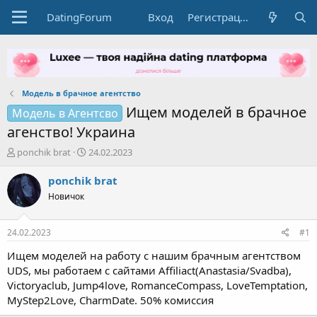
DatingForum
Вход
Регистрация
Модель в брачное агентство
Ищем моделей в брачное
Модель в Агентсво
агенство! Украина
А
Д
ponchik brat
24.02.2023
в
а
т
т
ponchik brat
о
а
Новичок
р
н
т
а
е
ч
24.02.2023
#1
м
а
ы
л
Ищем моделей на работу с нашим брачным агентством
а
UDS, мы работаем с сайтами Affiliact(Anastasia/Svadba),
Victoryaclub, Jump4love, RomanceCompass, LoveTemptation,
MyStep2Love, CharmDate. 50% комиссия