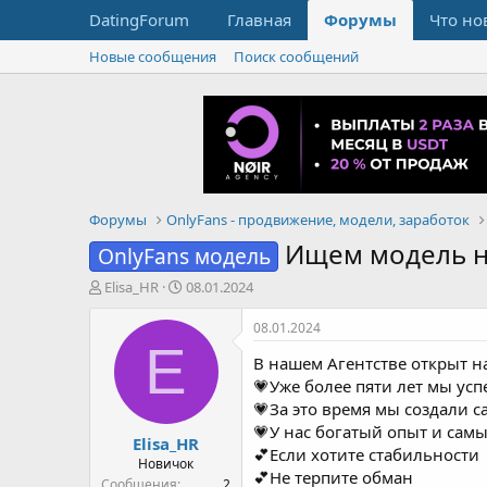
DatingForum
Главная
Форумы
Что но
Новые сообщения
Поиск сообщений
Форумы
OnlyFans - продвижение, модели, заработок
Ищем модель н
OnlyFans модель
А
Д
Elisa_HR
08.01.2024
в
а
т
т
08.01.2024
о
а
E
В нашем Агентстве открыт н
р
н
т
а
💗Уже более пяти лет мы ус
е
ч
💗За это время мы создали 
м
а
💗У нас богатый опыт и сам
Elisa_HR
ы
л
💕Если хотите стабильности
а
Новичок
💕Не терпите обман
Сообщения
2
💕Ищете честные партнёрск
Баллы
1
Возраст
26
💕хороший заработок от 3.0
Страна, город
❤️Зарегистрируем аккаунт с
Полоцк