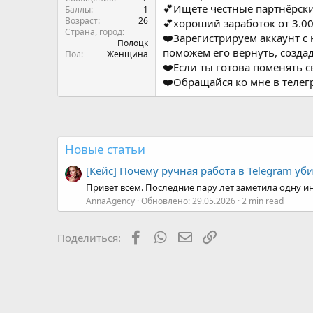
поможем его вернуть, создад
Пол
Женщина
❤️Если ты готова поменять 
❤️Обращайся ко мне в телег
Новые статьи
[Кейс] Почему ручная работа в Telegram уб
Привет всем. Последние пару лет заметила одну ин
AnnaAgency
Обновлено:
29.05.2026
2 min read
Facebook
WhatsApp
Электронная почта
Ссылка
Поделиться: