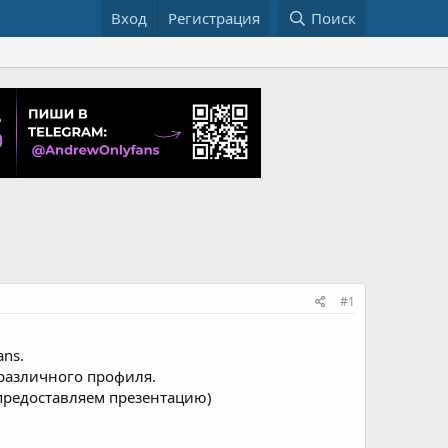
Вход
Регистрация
Поиск
#1
ns.
 различного профиля.
(предоставляем презентацию)
 модели получают 20% от трафика
застрял у недобросовестных горе секстеров мы