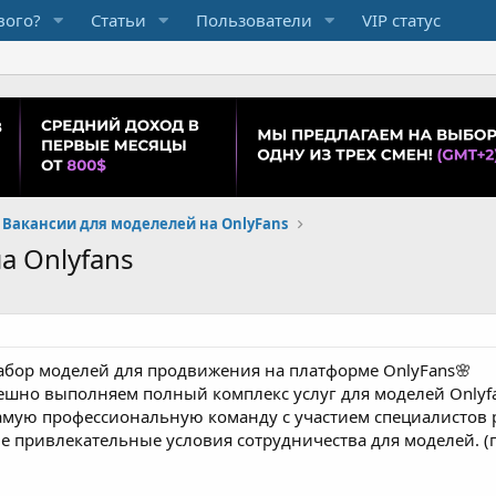
вого?
Статьи
Пользователи
VIP статус
Вакансии для моделелей на OnlyFans
а Onlyfans
абор моделей для продвижения на платформе OnlyFans🌸
пешно выполняем полный комплекс услуг для моделей Onlyfa
самую профессиональную команду с участием специалистов
ые привлекательные условия сотрудничества для моделей. 
ие отношения
00$-95.000$(предоставляем видео) Выплаты 2 раза в месяц,
 нуля или возьмём на продвижение уже имеющийся,если он 