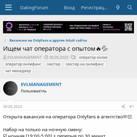
DatingForum
Вход
Регистрация
Вакансии на OnlyFans и другие Adult сайты
Ищем чат оператора с опытом🔥💦
А
Д
Т
EVLMANAGEMENT
30.05.2023
оператор онлик
в
а
е
оператор онлифанс
секстер
секстер на онлифанс
т
т
г
чат менеджер
о
а
и
р
н
EVLMANAGEMENT
т
а
е
ч
Пользоваетль
м
а
ы
л
а
30.05.2023
#1
Открыта вакансия на оператора Onlyfans в агентство🫶🏻
Набор на только на ночную смену:
☑️ ночная [19:00-5:00] + перерыв по 30 минут