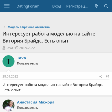
DatingForum
Вход
Регистрация
Модель в брачное агентство
Интересует работа моделью на сайте
Вктория Брайдс. Есть опыт
А
Д
ТаVa
28.09.2022
в
а
т
т
ТаVa
Т
о
а
Пользоваетль
р
н
т
а
е
ч
28.09.2022
#1
м
а
ы
л
Интересует работа моделью на сайте Вктория Брайдс.
а
Есть опыт
Анастасия Мажора