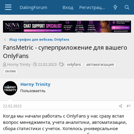
DatingForum
Вход
Регистрация
Ищу трафик для вебкам, OnlyFans
FansMetric - суперприложение для вашего
OnlyFans
А
Д
Т
Horny Trinity
22.02.2023
onlyfans
автоматизация
в
а
е
онлик
т
т
г
о
а
и
Horny Trinity
р
н
т
Пользоваетль
а
е
ч
м
а
22.02.2023
#1
ы
л
а
Когда мы начали работать с OnlyFans у нас сразу встал
вопрос менеджмента, учета аналитики, автоматизации,
сбора статистики с учеток. Хотелось универсальное