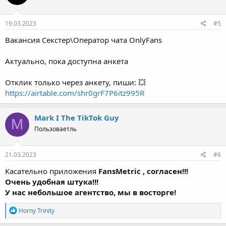
19.03.2023
#5
Вакансия Секстер\Оператор чата OnlyFans
Актуально, пока доступна анкета
Отклик только через анкету, пиши: 💥
https://airtable.com/shr0grF7P6itz995R
Mark I The TikTok Guy
M
Пользоваетль
21.03.2023
#6
Касательно приложения
FansMetric , согласен!!!
Очень удобная штука!!!
У нас небольшое агентство, мы в восторге!
Р
Horny Trinity
е
а