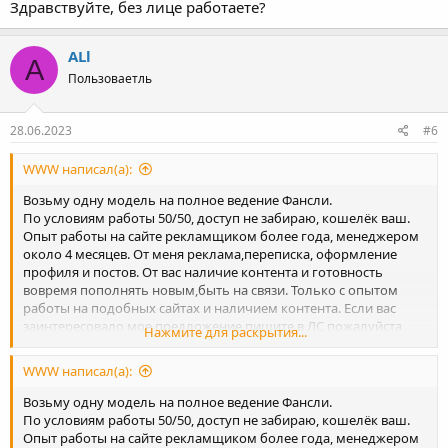
Здравствуйте, без лице работаете?
ALl
A
Пользоваетль
28.06.2023
#6
WWW написал(а):
Возьму одну модель на полное ведение Фансли.
По условиям работы 50/50, доступ не забираю, кошелёк ваш.
Опыт работы на сайте рекламщиком более года, менеджером
около 4 месяцев. От меня реклама,переписка, оформление
профиля и постов. От вас наличие контента и готовность
вовремя пополнять новым,быть на связи. Только с опытом
работы на подобных сайтах и наличием контента. Если вас
заинтересовало мое предложение пишите в ЛС пожалуйста
Нажмите для раскрытия...
для дальнейшего обсуждения
WWW написал(а):
Возьму одну модель на полное ведение Фансли.
По условиям работы 50/50, доступ не забираю, кошелёк ваш.