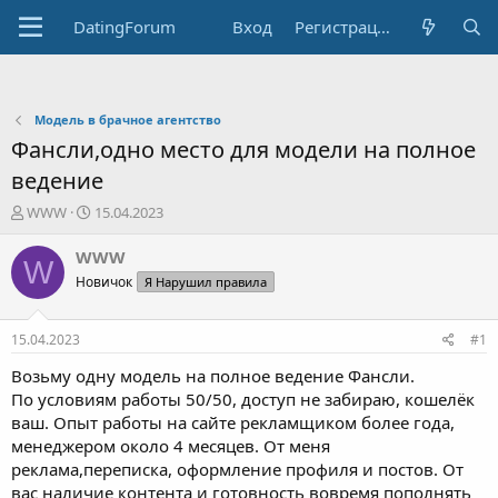
DatingForum
Вход
Регистрация
Модель в брачное агентство
Фансли,одно место для модели на полное
ведение
А
Д
WWW
15.04.2023
в
а
т
т
WWW
W
о
а
Новичок
Я Нарушил правила
р
н
т
а
е
ч
15.04.2023
#1
м
а
ы
л
Возьму одну модель на полное ведение Фансли.
а
По условиям работы 50/50, доступ не забираю, кошелёк
ваш. Опыт работы на сайте рекламщиком более года,
менеджером около 4 месяцев. От меня
реклама,переписка, оформление профиля и постов. От