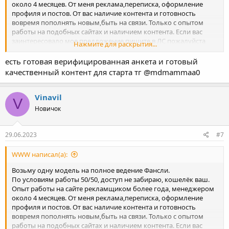
Опыт работы на сайте рекламщиком более года, менеджером
около 4 месяцев. От меня реклама,переписка, оформление
профиля и постов. От вас наличие контента и готовность
вовремя пополнять новым,быть на связи. Только с опытом
работы на подобных сайтах и наличием контента. Если вас
заинтересовало мое предложение пишите в ЛС пожалуйста
Нажмите для раскрытия...
для дальнейшего обсуждения
есть готовая верифицированная анкета и готовый
качественный контент для старта тг @mdmammaa0
Vinavil
V
Новичок
29.06.2023
#7
WWW написал(а):
Возьму одну модель на полное ведение Фансли.
По условиям работы 50/50, доступ не забираю, кошелёк ваш.
Опыт работы на сайте рекламщиком более года, менеджером
около 4 месяцев. От меня реклама,переписка, оформление
профиля и постов. От вас наличие контента и готовность
вовремя пополнять новым,быть на связи. Только с опытом