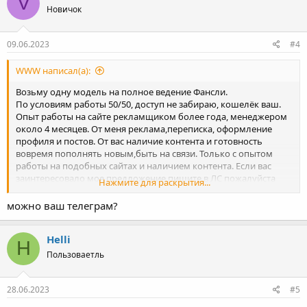
Vinavil
V
Новичок
09.06.2023
#4
WWW написал(а):
Возьму одну модель на полное ведение Фансли.
По условиям работы 50/50, доступ не забираю, кошелёк ваш.
Опыт работы на сайте рекламщиком более года, менеджером
около 4 месяцев. От меня реклама,переписка, оформление
профиля и постов. От вас наличие контента и готовность
вовремя пополнять новым,быть на связи. Только с опытом
работы на подобных сайтах и наличием контента. Если вас
заинтересовало мое предложение пишите в ЛС пожалуйста
Нажмите для раскрытия...
для дальнейшего обсуждения
можно ваш телеграм?
Helli
H
Пользоваетль
28.06.2023
#5