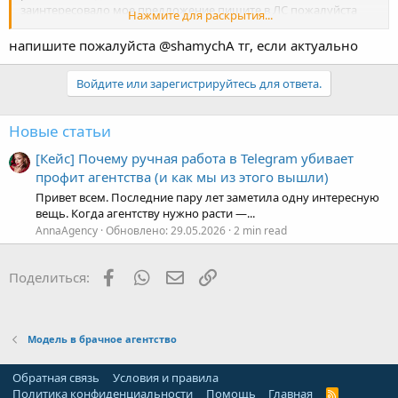
работы на подобных сайтах и наличием контента. Если вас
заинтересовало мое предложение пишите в ЛС пожалуйста
Нажмите для раскрытия...
для дальнейшего обсуждения
напишите пожалуйста @shamychA тг, если актуально
Войдите или зарегистрируйтесь для ответа.
Новые статьи
[Кейс] Почему ручная работа в Telegram убивает
профит агентства (и как мы из этого вышли)
Привет всем. Последние пару лет заметила одну интересную
вещь. Когда агентству нужно расти —...
AnnaAgency
Обновлено:
29.05.2026
2 min read
Facebook
WhatsApp
Электронная почта
Ссылка
Поделиться:
Модель в брачное агентство
Обратная связь
Условия и правила
Политика конфиденциальности
Помощь
Главная
R