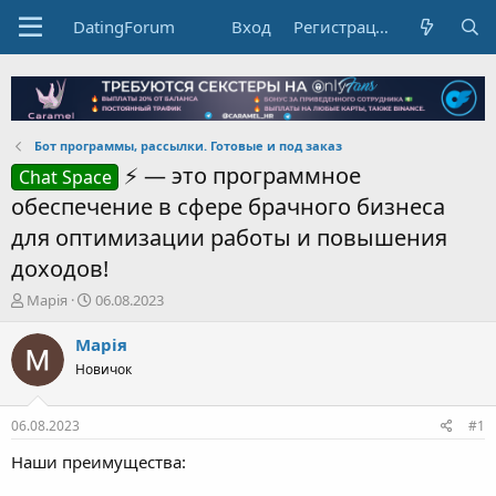
DatingForum
Вход
Регистрация
Бот программы, рассылки. Готовые и под заказ
⚡️ — это программное
Chat Space
обеспечение в сфере брачного бизнеса
для оптимизации работы и повышения
доходов!
А
Д
Марія
06.08.2023
в
а
т
т
Марія
о
а
Новичок
р
н
т
а
е
ч
06.08.2023
#1
м
а
ы
л
Наши преимущества:
а