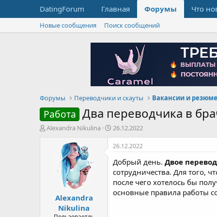
DatingForum
Главная
Форумы
Что но
Новые сообщения
Поиск сообщений
Форумы
Переводчики и скауты
Два переводчика в бра
Работа
А
Д
Alexandra Nikulina
26.12.2022
в
а
т
т
26.12.2022
о
а
Добрый день.
Двое перевод
р
н
т
а
сотрудничества. Для того, 
е
ч
после чего хотелось бы полу
м
а
основные правила работы со
Alexandra
ы
л
а
Nikulina
Пользоваетль