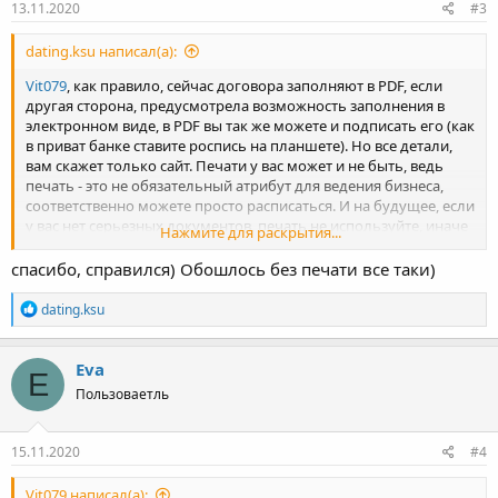
13.11.2020
#3
dating.ksu написал(а):
Vit079
, как правило, сейчас договора заполняют в PDF, если
другая сторона, предусмотрела возможность заполнения в
электронном виде, в PDF вы так же можете и подписать его (как
в приват банке ставите роспись на планшете). Но все детали,
вам скажет только сайт. Печати у вас может и не быть, ведь
печать - это не обязательный атрибут для ведения бизнеса,
соответственно можете просто расписаться. И на будущее, если
у вас нет серьезных документов, печать не используйте, иначе
Нажмите для раскрытия...
в эту организацию, не один документ подписанный вами, не
будет принят без печати.
спасибо, справился) Обошлось без печати все таки)
Р
dating.ksu
е
а
к
Eva
E
ц
Пользоваетль
и
и
:
15.11.2020
#4