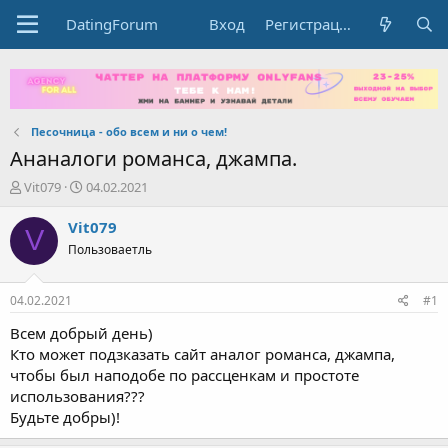
DatingForum
Вход
Регистрация
Песочница - обо всем и ни о чем!
Ананалоги романса, джампа.
А
Д
Vit079
04.02.2021
в
а
т
т
Vit079
V
о
а
Пользоваетль
р
н
т
а
е
ч
04.02.2021
#1
м
а
ы
л
Всем добрый день)
а
Кто может подзказать сайт аналог романса, джампа,
чтобы был наподобе по рассценкам и простоте
использования???
Будьте добры)!