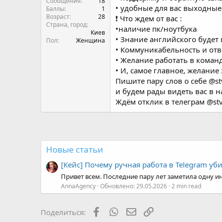
• Знание английского будет
Пол
Женщина
• Коммуникабельность и отв
• Желание работать в коман
• И, самое главное, желание
Пишите пару слов о себе @st
и будем рады видеть вас в 
Ждём отклик в телеграм @stv
Новые статьи
[Кейс] Почему ручная работа в Telegram уб
Привет всем. Последние пару лет заметила одну ин
AnnaAgency
Обновлено:
29.05.2026
2 min read
Facebook
WhatsApp
Электронная почта
Ссылка
Поделиться: