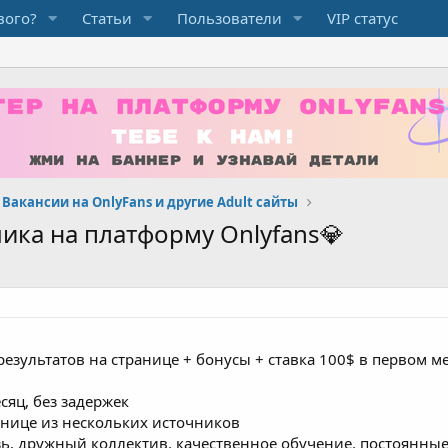
вого?
Статьи
Пользователи
VIP статус
Вакансии на OnlyFans и другие Adult сайты
чика на платформу Onlyfans💎
результатов на странице + бонусы + ставка 100$ в первом 
есяц, без задержек
анице из нескольких источников
язь, дружный коллектив, качественное обучение, постоян
е с понимающим куратором