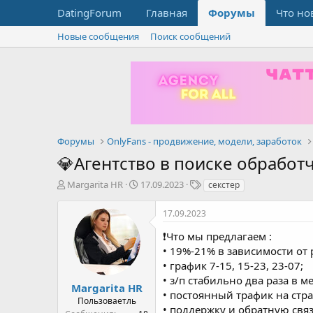
DatingForum
Главная
Форумы
Что но
Новые сообщения
Поиск сообщений
Форумы
OnlyFans - продвижение, модели, заработок
💎Агентство в поиске обработ
А
Д
Т
Margarita HR
17.09.2023
секстер
в
а
е
т
т
г
17.09.2023
о
а
и
р
н
❗️Что мы предлагаем :
т
а
• 19%-21% в зависимости от 
е
ч
• график 7-15, 15-23, 23-07;
м
а
• з/п стабильно два раза в м
ы
л
Margarita HR
• постоянный трафик на стр
а
Пользоваетль
• поддержку и обратную св
Сообщения
18
• удобные для вас выходны
Баллы
1
Возраст
28
❗️ Что ждем от вас :
Страна, город
•наличие пк/ноутбука
Киев