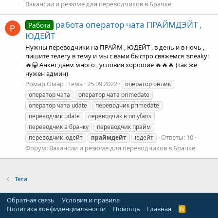
Вакансии и резюме для переводчиков в Брачке
работа оператор чата ПРАЙМДЭЙТ ,
Работа
ЮДЕЙТ
Нужны переводчики на ПРАЙМ , ЮДЕЙТ , в день и в ночь ,
пишите телегу в тему и мы с вами быстро свяжемся :sneaky:
🔥😁 Анкет даем много , условия хорошие 🔥🔥🔥 (так же
нужен админ)
Ромар Омар
Тема
25.09.2022
оператор онлик
оператор чата
оператор чата primedate
оператор чата udate
переводчик primedate
переводчик udate
переводчик в onlyfans
переводчик в брачку
переводчик прайм
Ответы: 10
переводчик юдейт
праймдейт
юдейт
Форум:
Вакансии и резюме для переводчиков в Брачке
Теги
Обратная связь
Условия и правила
Политика конфиденциальности
Помощь
Главная
R
S