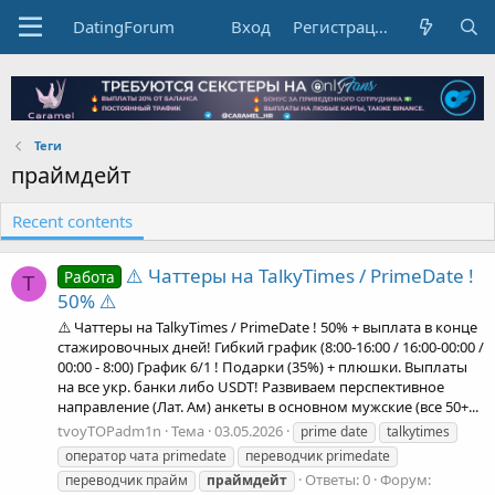
DatingForum
Вход
Регистрация
Теги
праймдейт
Recent contents
⚠️ Чаттеры на TalkyTimes / PrimeDate !
Работа
T
50% ⚠️
⚠️ Чаттеры на TalkyTimes / PrimeDate ! 50% + выплата в конце
стажировочных дней! Гибкий график (8:00-16:00 / 16:00-00:00 /
00:00 - 8:00) График 6/1 ! Подарки (35%) + плюшки. Выплаты
на все укр. банки либо USDT! Развиваем перспективное
направление (Лат. Ам) анкеты в основном мужские (все 50+...
tvoyTOPadm1n
Тема
03.05.2026
prime date
talkytimes
оператор чата primedate
переводчик primedate
Ответы: 0
Форум:
переводчик прайм
праймдейт