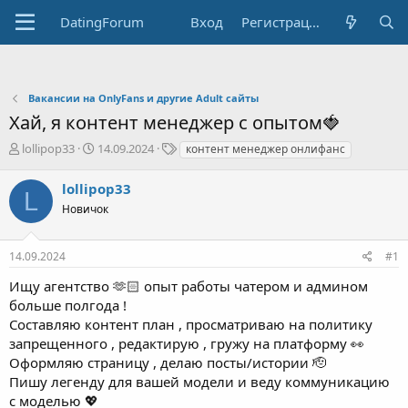
DatingForum
Вход
Регистрация
Вакансии на OnlyFans и другие Adult сайты
Хай, я контент менеджер с опытом🍓
А
Д
Т
lollipop33
14.09.2024
контент менеджер онлифанс
в
а
е
т
т
г
lollipop33
L
о
а
и
Новичок
р
н
т
а
е
ч
14.09.2024
#1
м
а
ы
л
Ищу агентство 🫶🏻 опыт работы чатером и админом
а
больше полгода !
Составляю контент план , просматриваю на политику
запрещенного , редактирую , гружу на платформу 👀
Оформляю страницу , делаю посты/истории 🫡
Пишу легенду для вашей модели и веду коммуникацию
с моделью 💖