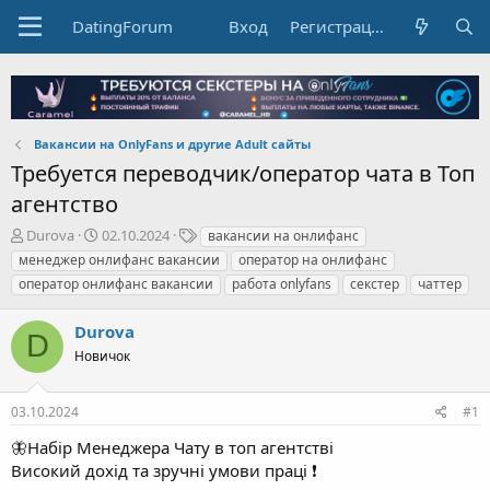
DatingForum
Вход
Регистрация
Вакансии на OnlyFans и другие Adult сайты
Требуется переводчик/оператор чата в Топ
агентство
А
Д
Т
Durova
02.10.2024
вакансии на онлифанс
в
а
е
менеджер онлифанс вакансии
оператор на онлифанс
т
т
г
оператор онлифанс вакансии
работа onlyfans
секстер
чаттер
о
а
и
р
н
Durova
т
а
D
е
ч
Новичок
м
а
ы
л
а
03.10.2024
#1
🦋Набір Менеджера Чату в топ агентстві
Високий дохід та зручні умови праці ❗️