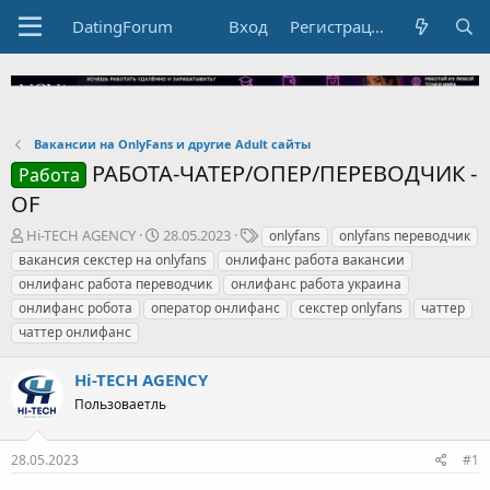
DatingForum
Вход
Регистрация
Вакансии на OnlyFans и другие Adult сайты
РАБОТА-ЧАТЕР/ОПЕР/ПЕРЕВОДЧИК -
Работа
OF
А
Д
Т
Hi-TECH AGENCY
28.05.2023
onlyfans
onlyfans переводчик
в
а
е
вакансия секстер на onlyfans
онлифанс работа вакансии
т
т
г
онлифанс работа переводчик
онлифанс работа украина
о
а
и
онлифанс робота
оператор онлифанс
секстер onlyfans
чаттер
р
н
чаттер онлифанс
т
а
е
ч
м
а
Hi-TECH AGENCY
ы
л
Пользоваетль
а
28.05.2023
#1