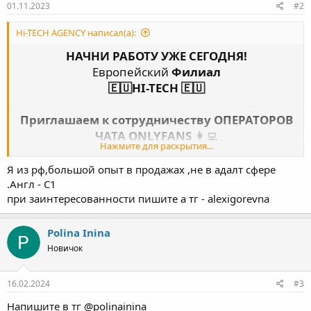
01.11.2023
#2
Hi-TECH AGENCY написал(а):
НАЧНИ РАБОТУ УЖЕ СЕГОДНЯ!
Европейский
Филиал
🇪🇺HI-TECH 🇪🇺
Приглашаем к сотрудничеству ОПЕРАТОРОВ
ЧАТА ONLYFANS
👩‍💻
Нажмите для раскрытия...
Условия работы обязательно тебя
Я из рф,большой опыт в продажах ,не в адалт сфере
заинтересуют:
.Англ - C1
при заинтересованности пишите а тг - alexigorevna
✅Высокий %
! При выполнении плана ваш
процент составляет
25%
Polina Inina
✅
Первая выплаты
ЗП уже через 7 дней
(по
Новичок
запросу оператора)
✅
Выплата ЗП в USDT
/VISA/PAXUM/REVOLUT…
16.02.2024
#3
✅Сильный траф, внешний и внутренний
Напишите в тг @polinainina