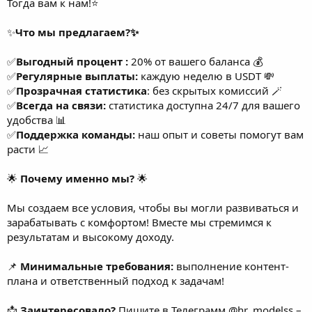
Тогда вам к нам!⭐️
✨
Что мы предлагаем?✨
✅
Выгодный процент :
20% от вашего баланса 💰
✅
Регулярные выплаты:
каждую неделю в USDT 💸
✅
Прозрачная статистика
: без скрытых комиссий 🪄
✅
Всегда на связи:
статистика доступна 24/7 для вашего
удобства 📊
✅
Поддержка команды:
наш опыт и советы помогут вам
расти 📈
🌟
Почему именно мы?
🌟
Мы создаем все условия, чтобы вы могли развиваться и
зарабатывать с комфортом! Вместе мы стремимся к
результатам и высокому доходу.
📌
Минимальные требования:
выполнение контент-
плана и ответственный подход к задачам!
📩
Заинтересовало?
Пишите в Телеграмм @hr_modelss –