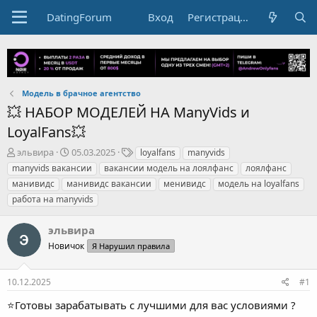
DatingForum
Вход
Регистрация
Модель в брачное агентство
💥 НАБОР МОДЕЛЕЙ НА ManyVids и
LoyalFans💥
А
Д
Т
эльвира
05.03.2025
loyalfans
manyvids
в
а
е
manyvids вакансии
вакансии модель на лоялфанс
лоялфанс
т
т
г
манивидс
манивидс вакансии
менивидс
модель на loyalfans
о
а
и
работа на manyvids
р
н
т
а
е
ч
эльвира
м
а
Новичок
Я Нарушил правила
ы
л
а
10.12.2025
#1
⭐️Готовы зарабатывать с лучшими для вас условиями ?