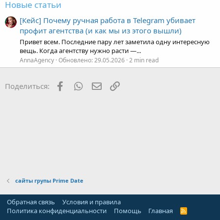
Новые статьи
[Кейс] Почему ручная работа в Telegram убивает
профит агентства (и как мы из этого вышли)
Привет всем. Последние пару лет заметила одну интересную
вещь. Когда агентству нужно расти —...
AnnaAgency
Обновлено:
29.05.2026
2 min read
Facebook
WhatsApp
Электронная почта
Ссылка
Поделиться:
сайты групы Prime Date
Обратная связь
Условия и правила
Политика конфиденциальности
Помощь
Главная
R
S