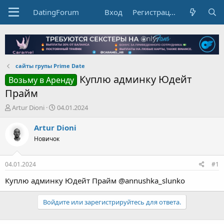
DatingForum
Вход
Регистрация
сайты групы Prime Date
Куплю админку Юдейт
Возьму в Аренду
Прайм
А
Д
Artur Dioni
04.01.2024
в
а
т
т
Artur Dioni
о
а
Новичок
р
н
т
а
е
ч
04.01.2024
#1
м
а
ы
л
Куплю админку Юдейт Прайм @annushka_slunko
а
Войдите или зарегистрируйтесь для ответа.