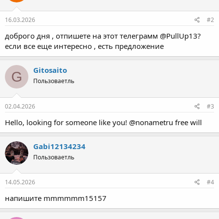
16.03.2026
#2
доброго дня , отпишете на этот телеграмм @PullUp13?
если все еще интересно , есть предложение
Gitosaito
G
Пользоваетль
02.04.2026
#3
Hello, looking for someone like you! @nonametru free will
Gabi12134234
Пользоваетль
14.05.2026
#4
напишите mmmmmm15157