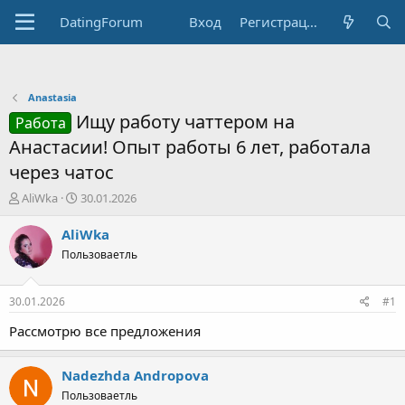
DatingForum
Вход
Регистрация
Anastasia
Ищу работу чаттером на
Работа
Анастасии! Опыт работы 6 лет, работала
через чатос
А
Д
AliWka
30.01.2026
в
а
т
т
AliWka
о
а
Пользоваетль
р
н
т
а
е
ч
30.01.2026
#1
м
а
ы
л
Рассмотрю все предложения
а
Nadezhda Andropova
Пользоваетль