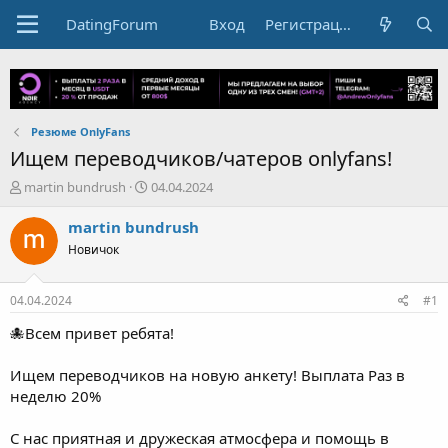
DatingForum
Вход
Регистрация
Резюме OnlyFans
Ищем переводчиков/чатеров onlyfans!
А
Д
martin bundrush
04.04.2024
в
а
т
т
martin bundrush
о
а
Новичок
р
н
т
а
е
ч
04.04.2024
#1
м
а
ы
л
🐙Всем привет ребята!
а
Ищем переводчиков на новую анкету! Выплата Раз в
неделю 20%
С нас приятная и дружеская атмосфера и помощь в