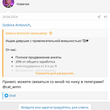
29.04.2024
#2
Isidora Antovich
,
Isidora Antovich написал(а):
Ищем девушек с привлекательной внешностью! 🥰💗
От нас:
Полное продвижение анкеты
20% от общего заработка
моя поддержка от А и до Я
Выплата зп - раз в неделю
Нажмите для раскрытия...
Привет, можете связаться со мной по нику в телеграме?
От вас:
@cat_wmn
Красивые фото и видео из жизни 💗
Хорошее настроение 😍
Р
Shell
Желательно быть на связи, если что-то нужно будет
е
а
скинуть 🥰
к
Войдите или зарегистрируйтесь для ответа.
ц
и
Работаем исключительно с девушками.