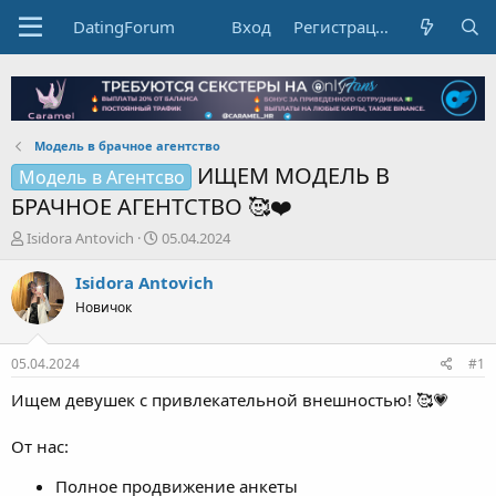
DatingForum
Вход
Регистрация
Модель в брачное агентство
ИЩЕМ МОДЕЛЬ В
Модель в Агентсво
БРАЧНОЕ АГЕНТСТВО 🥰❤️
А
Д
Isidora Antovich
05.04.2024
в
а
т
т
Isidora Antovich
о
а
Новичок
р
н
т
а
е
ч
05.04.2024
#1
м
а
ы
л
Ищем девушек с привлекательной внешностью! 🥰💗
а
От нас:
Полное продвижение анкеты
20% от общего заработка