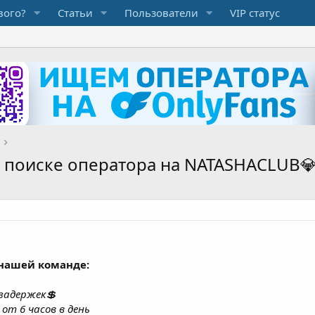
вого?
Статьи
Пользователи
VIP статус
в поиске оператора на NATASHACLUB
нашей команде:
задержек💲
от 6 часов в день
чие часы
 вам способом в USDT 💵
риведенного сотрудника 💵