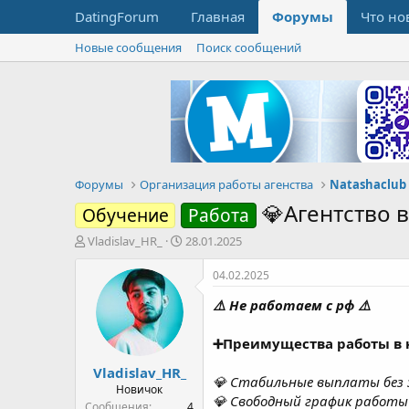
DatingForum
Главная
Форумы
Что но
Новые сообщения
Поиск сообщений
Форумы
Организация работы агенства
Natashaclub
💎Агентство 
Обучение
Работа
А
Д
Vladislav_HR_
28.01.2025
в
а
т
т
04.02.2025
о
а
⚠️ Не работаем с рф ⚠️
р
н
т
а
е
ч
➕Преимущества работы в 
м
а
Vladislav_HR_
ы
л
💎 Стабильные выплаты без 
а
Новичок
💎 Cвободный график работы 
Сообщения
4
💎 Возможность делить рабо
Баллы
1
Возраст
25
💎 Выплата ЗП любым удобным
Страна, город
💎 Реферальная система за п
Ukraine, Odessa