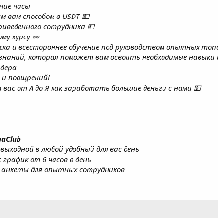
му курсу 👀
жка и всестороннее обучение под руководством опытных топ
 знаний, которая поможет вам освоить необходимые навыки 
идера
 и поощрений!
м вас от А до Я как заработать большие деньги с нами 💵
haClub
1 выходной в любой удобный для вас день
 график от 6 часов в день
 анкеты для опытных сотрудников
ивает профит агентства (и как мы из этого вышли)