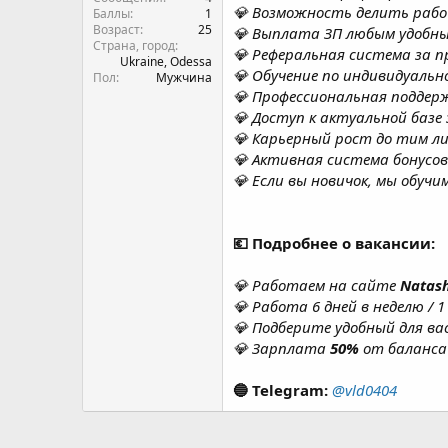
💎 Обучение по индивидуально
Пол
Мужчина
💎 Профессиональная поддер
💎 Доступ к актуальной базе
💎 Карьерный рост до тим л
💎 Активная система бонусов
💎 Если вы новичок, мы обучи
💶 Подробнее о вакансии:
💎 Работаем на сайте
Natas
💎 Работа 6 дней в неделю / 
💎 Подберите удобный для вас
💎 Зарплата
50%
от баланса
🔵 Telegram:
@vld0404
Новые статьи
[Кейс] Почему ручная работа в Telegram уб